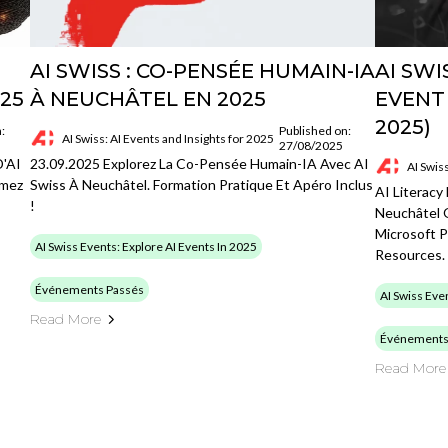
AI SWISS : CO-PENSÉE HUMAIN-IA
AI SWI
25
À NEUCHÂTEL EN 2025
EVENT
2025)
:
Published on:
AI Swiss: AI Events and Insights for 2025
27/08/2025
D'AI
23.09.2025 Explorez La Co-Pensée Humain-IA Avec AI
AI Swis
rmez
Swiss À Neuchâtel. Formation Pratique Et Apéro Inclus
AI Literacy 
!
Neuchâtel 
Microsoft 
AI Swiss Events: Explore AI Events In 2025
Resources.
Événements Passés
AI Swiss Eve
Read More
Événements
Read More